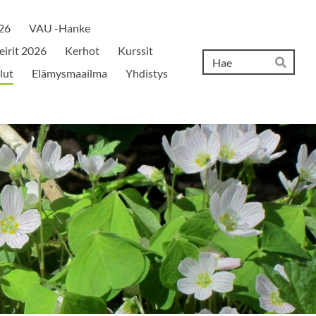
026
VAU -Hanke
eirit 2026
Kerhot
Kurssit
Hak
lut
Elämysmaailma
Yhdistys
Hae