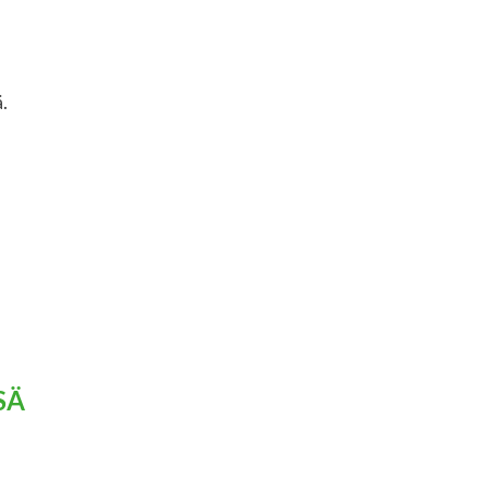
ä.
SÄ