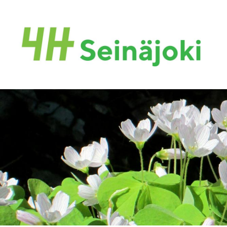
Siirry
sivun
sisältöön
Seinäjoen 4H-yhdistys