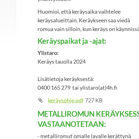
Huomioi, että keräysaika vaihtelee
keräysalueittain. Keräykseen saa viedä
romua vain silloin, kun keräys on käynniss
Keräyspaikat ja -ajat:
Ylistaro:
⁠⁠⁠⁠⁠⁠⁠Keräys tauolla 2024
Lisätietoja keräyksestä:
0400 165 279 tai ylistaro(at)4h.fi
keräysohje.pdf
727 KB
METALLIROMUN KERÄYKSES
VASTAANOTETAAN:
- metalliromut omalle lavalle kerättynä