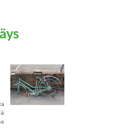
äys
ta
tä
sa