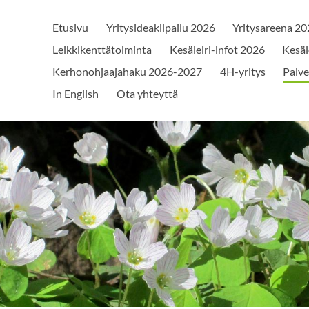
Etusivu
Yritysideakilpailu 2026
Yritysareena 2
Leikkikenttätoiminta
Kesäleiri-infot 2026
Kesäl
Kerhonohjaajahaku 2026-2027
4H-yritys
Palve
In English
Ota yhteyttä