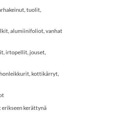
rhakeinut, tuolit,
lkit, alumiinifoliot, vanhat
, irtopellit, jouset,
honleikkurit, kottikärryt,
got
t erikseen kerättynä