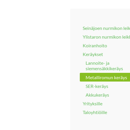
Seinäjoen nurmikon lei
Ylistaron nurmikon lei
Koiranhoito
Keräykset
Lannoite- ja
siemensäkkikeräys
Metalliromun keräys
SER-keräys
Akkukeräys
Yrityksille
Taloyhtiöille