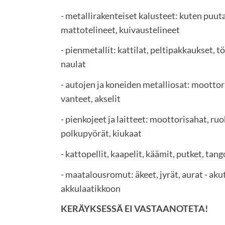
- metallirakenteiset kalusteet: kuten puuta
mattotelineet, kuivaustelineet
- pienmetallit: kattilat, peltipakkaukset, tö
naulat
- autojen ja koneiden metalliosat: moottorit
vanteet, akselit
- pienkojeet ja laitteet: moottorisahat, ruo
polkupyörät, kiukaat
- kattopellit, kaapelit, käämit, putket, tan
- maatalousromut: äkeet, jyrät, aurat - aku
akkulaatikkoon
KERÄYKSESSÄ EI VASTAANOTETA!