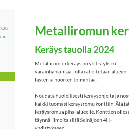
Metalliromun ker
kkuu
kkuu
Keräys tauolla 2024
Metalliromun keräys on yhdistyksen
varainhankintaa, jolla rahoitetaan alueen
lasten ja nuorten toimintaa.
Noudata huolellisesti keräysohjeita ja nos
kaikki tuomasi keräysromu konttiin. Älä jä
keräysromua piha-alueelle. Konttien olles
täynnä, ilmoita siitä Seinäjoen 4H-
yhdistykseen.