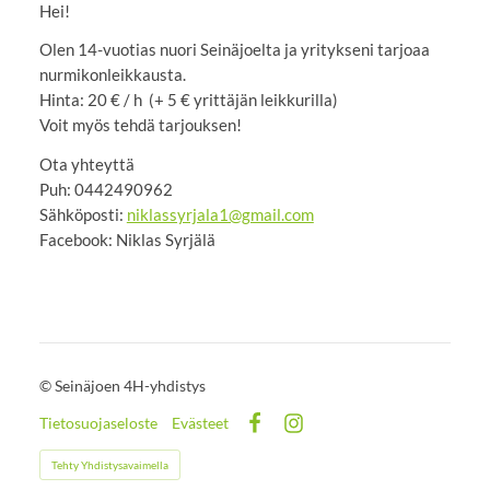
Hei!
Olen 14-vuotias nuori Seinäjoelta ja yritykseni tarjoaa
nurmikonleikkausta.
Hinta: 20 € / h (+ 5 € yrittäjän leikkurilla)
Voit myös tehdä tarjouksen!
Ota yhteyttä
Puh: 0442490962
Sähköposti:
niklassyrjala1@gmail.com
Facebook: Niklas Syrjälä
©
Seinäjoen 4H-yhdistys
Tietosuojaseloste
Evästeet
Facebook
Instagram
Tehty Yhdistysavaimella