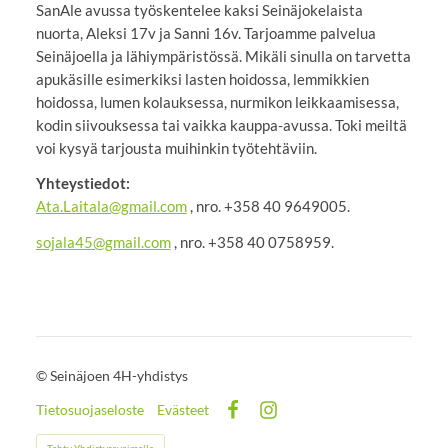
SanAle avussa työskentelee kaksi Seinäjokelaista
nuorta, Aleksi 17v ja Sanni 16v. Tarjoamme palvelua
Seinäjoella ja lähiympäristössä. Mikäli sinulla on tarvetta
apukäsille esimerkiksi lasten hoidossa, lemmikkien
hoidossa, lumen kolauksessa, nurmikon leikkaamisessa,
kodin siivouksessa tai vaikka kauppa-avussa. Toki meiltä
voi kysyä tarjousta muihinkin työtehtäviin.
Yhteystiedot:
Ata.Laitala@gmail.com
, nro. +358 40 9649005.
sojala45@gmail.com
, nro. +358 40 0758959.
©
Seinäjoen 4H-yhdistys
Tietosuojaseloste
Evästeet
Facebook
Instagram