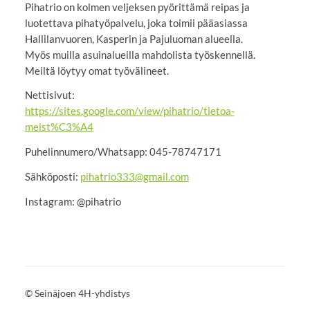
Pihatrio on kolmen veljeksen pyörittämä reipas ja
luotettava pihatyöpalvelu, joka toimii pääasiassa
Hallilanvuoren, Kasperin ja Pajuluoman alueella.
Myös muilla asuinalueilla mahdolista työskennellä.
Meiltä löytyy omat työvälineet.
Nettisivut:
https://sites.google.com/view/pihatrio/tietoa-
meist%C3%A4
Puhelinnumero/Whatsapp: 045-78747171
Sähköposti:
pihatrio333@gmail.com
Instagram: @pihatrio
©
Seinäjoen 4H-yhdistys