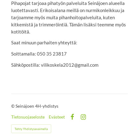
Pihapojat tarjoaa pihatyön palveluita Seinäjoen alueella
luotettavasti. Erikoisalana meillä on nurmikonleikkuu ja
tarjoamme myös muita pihanhoitopalveluita, kuten
kitkemistä ja trimmeröintiä. Tämän lisäksi teemme myös
kotitöitä.
Saat minuun parhaiten yhteyttä:
Soittamalla: 050 35 23817
Sähköpostilla: vilikoskela2012@gmail.com
©
Seinäjoen 4H-yhdistys
Tietosuojaseloste
Evästeet
Facebook
Instagram
Tehty Yhdistysavaimella