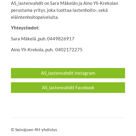
AS_lastenvahdit on Sara Mäkelän ja Aino Yli-Krekolan
perustama yritys, joka tuottaa lastenhoito-, sekä
eläintenhoitopalveluita.
Yhteystiedot:
Sara Mäkelä ,puh. 0449826917
Aino Yli-Krekola, puh. 0402172275
AS_lastenvahdit Instagram
AS_lastenvahdit Facebook
©
Seinäjoen 4H-yhdistys