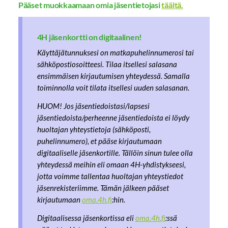
Pääset muokkaamaan omia jäsentietojasi
täältä.
4H jäsenkortti on digitaalinen!
Käyttäjätunnuksesi on matkapuhelinnumerosi tai
sähköpostiosoitteesi. Tilaa itsellesi salasana
ensimmäisen kirjautumisen yhteydessä. Samalla
toiminnolla voit tilata itsellesi uuden salasanan.
HUOM! Jos jäsentiedoistasi/lapsesi
jäsentiedoista/perheenne jäsentiedoista ei löydy
huoltajan yhteystietoja (sähköposti,
puhelinnumero), et pääse kirjautumaan
digitaaliselle jäsenkortille. Tällöin sinun tulee olla
yhteydessä meihin eli omaan 4H-yhdistykseesi,
jotta voimme tallentaa huoltajan yhteystiedot
jäsenrekisteriimme. Tämän jälkeen pääset
kirjautumaan
oma.4h.fi
:hin.
Digitaalisessa jäsenkortissa eli
oma.4h.fi
:ssä