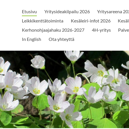
Etusivu
Yritysideakilpailu 2026
Yritysareena 2
Leikkikenttätoiminta
Kesäleiri-infot 2026
Kesäl
Kerhonohjaajahaku 2026-2027
4H-yritys
Palve
In English
Ota yhteyttä