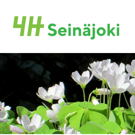
Siirry
sivun
sisältöön
Seinäjoen 4H-yhdistys