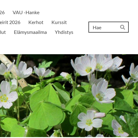
026
VAU -Hanke
eirit 2026
Kerhot
Kurssit
Hak
lut
Elämysmaailma
Yhdistys
Hae