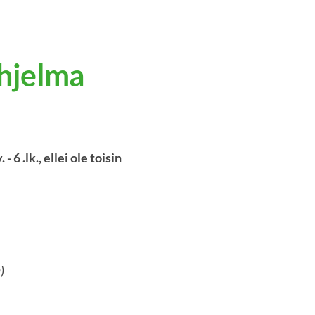
hjelma
6 .lk., ellei ole toisin
)