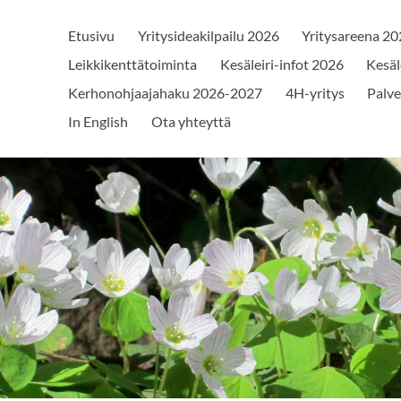
Etusivu
Yritysideakilpailu 2026
Yritysareena 2
Leikkikenttätoiminta
Kesäleiri-infot 2026
Kesäl
Kerhonohjaajahaku 2026-2027
4H-yritys
Palve
In English
Ota yhteyttä