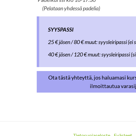
(Pelataan yhdessä padelia)
SYYSPASSI
25 € jäsen / 80 € muut: syysleiripassi (ei s
40 € jäsen / 120 € muut: syysleiripassi (sis
Ota tästä yhteyttä, jos haluamasi kur
ilmoittautua varasi
Tietosuojaseloste
Evästeet