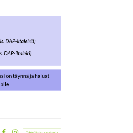
is. DAP-iltaleiriä)
. DAP-iltaleiri)
ssi on täynnä ja haluat
jalle
Tehty Yhdistysavaimella