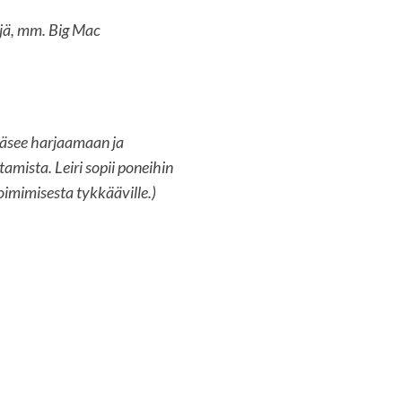
ejä, mm. Big Mac
pääsee harjaamaan ja
amista. Leiri sopii poneihin
oimimisesta tykkääville.)