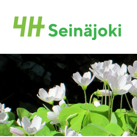
Siirry
sivun
sisältöön
Seinäjoen 4H-yhdistys