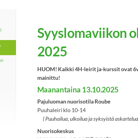
Syyslomaviikon o
i
a
2025
an
HUOM! Kaikki 4H-leirit ja-kurssit ovat 6v. - 
mainittu!
Maanantaina 13.10.2025
Pajuluoman nuorisotila Roube
Puuhaleiri klo 10-14
( Puuhailua, ulkoilua ja syksyistä askartelua
Nuorisokeskus