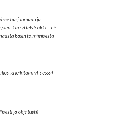
pääsee harjaamaan ja
ieni kärryttelylenkki. Leiri
 maasta käsin toimimisesta
lloa ja leikitään yhdessä)
isesti ja ohjatusti)