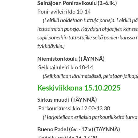
Seinäjoen Poniravikoulu (3.-6.lk.)
Poniravileiri klo 10-14
(Leirillä hoidetaan tuttuja poneja. Leirillä 
letittämään poneja. Käydään ohjaajien kanssa p
sopii poneihin tutustujille sekä ponien kanssa
tykkääville.)
Niemistön koulu (TÄYNNÄ)
Seikkailuleiri klo 10-14
(Seikkaillaan lähimetsässä, pelataan jalkapa
Keskiviikkona 15.10.2025
Sirkus muudi (TÄYNNÄ)
Parkourkurssi klo 12.00-13.30
(Harjoitellaan erilaisia parkourliikeitä turvall
Bueno Padel (6v. - 17.v) (TÄYNNÄ)
Padelkurssi klo 16-17.30